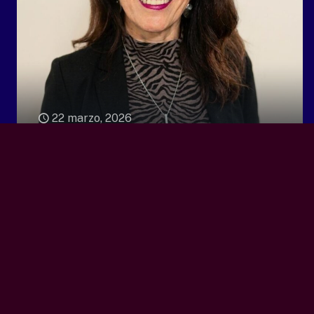
22 marzo, 2026
Irene de la Silva, presidenta
de Fundación ProNorte fue
seleccionada para el
programa global “Women for
Women” de la International
Land Coalition