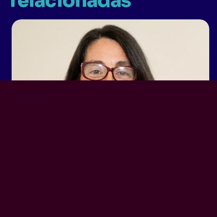
relacionadas
22 marzo, 2026
Irene de la Silva, presidenta
de Fundación ProNorte fue